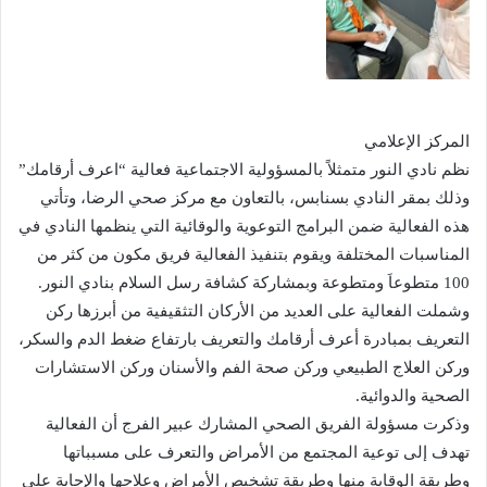
المركز الإعلامي
نظم نادي النور متمثلاً بالمسؤولية الاجتماعية فعالية “اعرف أرقامك”
وذلك بمقر النادي بسنابس، بالتعاون مع مركز صحي الرضا، وتأتي
هذه الفعالية ضمن البرامج التوعوية والوقائية التي ينظمها النادي في
المناسبات المختلفة ويقوم بتنفيذ الفعالية فريق مكون من كثر من
100 متطوعاَ ومتطوعة وبمشاركة كشافة رسل السلام بنادي النور.
وشملت الفعالية على العديد من الأركان التثقيفية من أبرزها ركن
التعريف بمبادرة أعرف أرقامك والتعريف بارتفاع ضغط الدم والسكر،
وركن العلاج الطبيعي وركن صحة الفم والأسنان وركن الاستشارات
الصحية والدوائية.
وذكرت مسؤولة الفريق الصحي المشارك عبير الفرج أن الفعالية
تهدف إلى توعية المجتمع من الأمراض والتعرف على مسبباتها
وطريقة الوقاية منها وطريقة تشخيص الأمراض وعلاجها والإجابة على