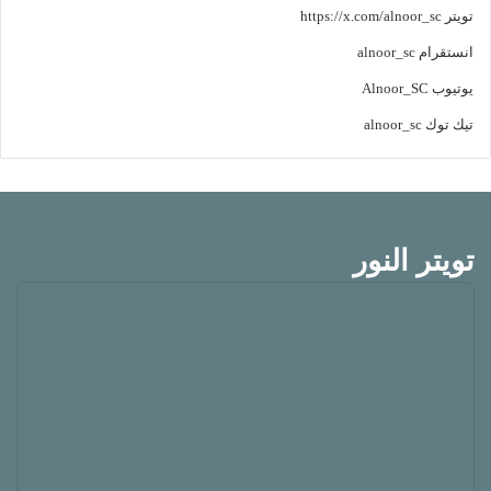
تويتر
https://x.com/alnoor_sc
انستقرام
alnoor_sc
يوتيوب
Alnoor_SC
تيك توك
alnoor_sc
تويتر النور