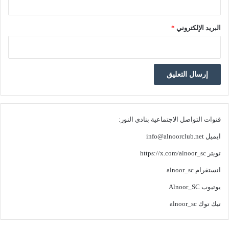
البريد الإلكتروني
*
قنوات التواصل الاجتماعية بنادي النور:
ايميل
info@alnoorclub.net
تويتر
https://x.com/alnoor_sc
انستقرام
alnoor_sc
يوتيوب
Alnoor_SC
تيك توك
alnoor_sc