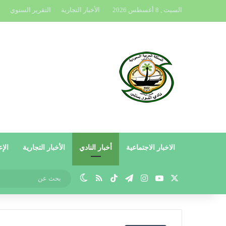
السبت , 8 أغسطس 2026
الأخبار التجارية
التقرير السنوي
الاخبار الاجتماعية
أخبار النادي
الأخبار التجارية
الإع
X
يوتيوب
انستقرام
تيلقرام
‫TikTok
ملخص الموقع RSS
الوضع المظلم