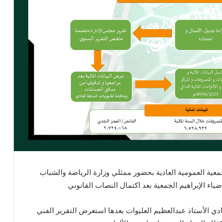
لس إدارة نادي النور مساء الإثنين 2021/9/6 الجمعية العمومية العادية بحضور ممثلي وزارة الرياضة والشباب
اء الإبراهيم الجمعية بعد اكتمال النصاب القانوني
دي الأستاذ عبدالعظيم العليوات بعدها استعرض التقرير الفني