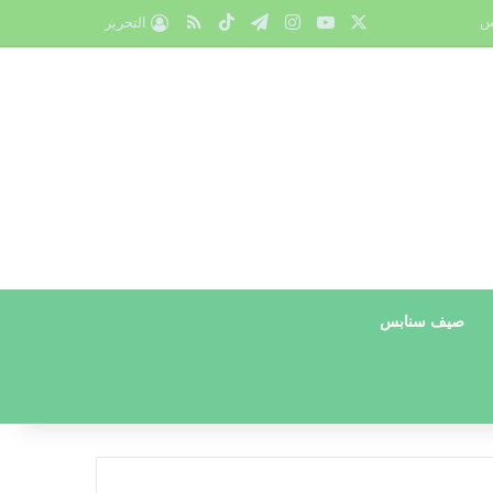
X
يوتيوب
انستقرام
تيلقرام
‫TikTok
ملخص الموقع RSS
س
التحرير
صيف سنابس