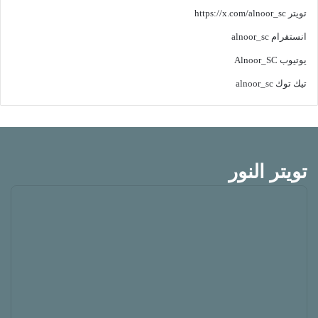
تويتر
https://x.com/alnoor_sc
انستقرام
alnoor_sc
يوتيوب
Alnoor_SC
تيك توك
alnoor_sc
تويتر النور