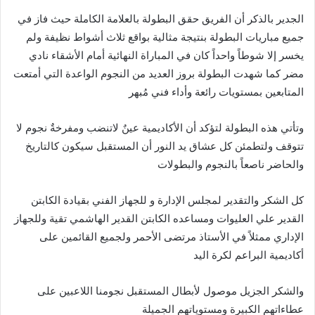
الجدير بالذكر أن الفريق حقق البطولة بالعلامة الكاملة حيث فاز في
جميع مباريات البطولة بنتيجة مثالية بواقع ثلاث أشواط نظيفة ولم
يخسر إلا شوطاً واحداً كان في المباراة النهائية أمام الأشقاء نادي
مضر كما شهدت البطولة بروز العديد من النجوم الواعدة التي أمتعت
المتابعين بمستويات رائعة وأداء فني مُبهر
وتأتي هذه البطولة لتؤكد أن الأكاديمية عينٌ لاتنضب ومفرخةٌ نجوم لا
تتوقف ولتطمئن كل عشاق يد النور أن المستقبل سيكون كالتاريخ
والحاضر ناصعاً بالنجوم والبطولات
كل الشكر والتقدير لمجلس الإدارة و للجهاز الفني بقيادة الكابتن
القدير علي العليوات ومساعده الكابتن القدير الهاشمي تقية وللجهاز
الإداري ممثلاً في الأستاذ مرتضى الأحمر ولجميع القائمين على
أكاديمية البراعم لكرة اليد
والشكر الجزيل موصول لأبطال المستقبل نجومنا اللاعبين على
عطاءاتهم الكبيرة ومستوياتهم الجميلة