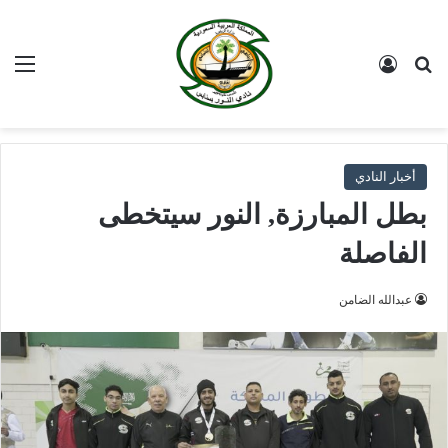
بحث عن
تسجيل الدخول
الق
أخبار النادي
بطل المبارزة, النور سيتخطى
الفاصلة
عبدالله الضامن