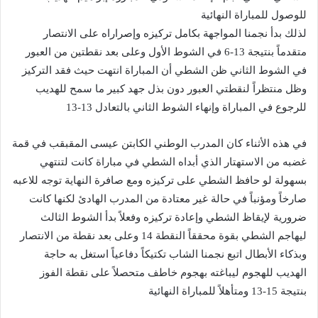
للوصول للمباراة النهائية
لذلك بدأ نجمنا المواجهة بكامل تركيزه وإصراراه على الانتصار
متقدماً بنتيجة 13-6 في الشوط الأول وعلى بعد نقطتين من العبور
في الشوط الثاني ظن الشطي أن المباراة انتهت حيث فقد التركيز
وظل منتظراً لنقطتي العبور دون بذل جهد كبير ما سمح للهديب
للرجوع في المباراة وإنهاء الشوط الثاني بالتعادل 13-13
في هذه الأثناء كان المدرب الوطني الكابتن عيسى المقبقب في قمة
غضبه من الاستهتار الذي أبداه الشطي في مباراة كانت لتنتهي
بسهولة لو حافظ الشطي على تركيزه ومع صافرة النهاية توجه للاعبه
صارخاً ومؤنباً في حالة غير معتادة من المدرب الهادئ لكنها كانت
ضرورية لإيقاظ الشطي وإعادة تركيزه وفعلاً بدأ الشوط الثالث
ليهاجم الشطي بقوة محققاً النقطة 14 وعلى بعد نقطة من الانتصار
وبذكاء الأبطال اتبع نجمنا الشاب تكتيكاً دفاعياً استغل به حاجة
الهديب للهجوم ليباغته بهجوم خاطف متحصلاً على نقطة الفوز
بنتيجة 15-13 ومتأهلاً للمباراة النهائية