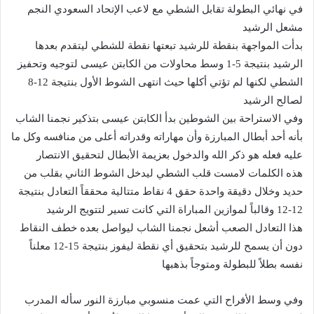
في نهائي البطولة تقابل الشطي مع لاعب الإتحاد السعودي النجم
مشعل الرشيد
بدأت المواجهة بنقطة للرشيد تبعتها نقطة للشطي ليتقدم بعدها
الرشيد بنتيجة 5-1 وسط محاولات من الكابتن عيسى لتوجيه وتحفيز
الشطي لكنها لم تؤتي أكلها حيث انتهى الشوط الأول بنتيجة 12-8
لصالح الرشيد
وفي الاستراحة بين الشوطين بدأ الكابتن عيسى بتذكير نجمنا الشاب
بأنه أحد أبطال المبارزة وأن مهاراته وقدراته أعلى من منافسه وكل ما
عليه فعله هو ذكر الله والدخول بعزيمة الأبطال لتحقيق الانتصار
هذه الكلمات لامست قلب الشطي ليدخل الشوط الثاني بقلب من
حديد وخلال دقيقة واحدة حقق 4 نقاط متتالية محققاً التعادل بنتيجة
12-12 وقالباً لموازين المباراة التي كانت تسير لتتويج الرشيد
هذا التعادل الصعب أشعل نجمنا الشاب ليواصل بعده خطف النقاط
دون أن يسمح للرشيد بتحقيق أي نقطة ليفوز بنتيجة 15-12 معلناً
نفسه بطلاً للبطولة ومتوجاً بذهبها
وفي وسط الأفراح التي عمت منسوبي مبارزة النور سأله المدرب