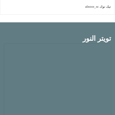
تيك توك
alnoor_sc
تويتر النور