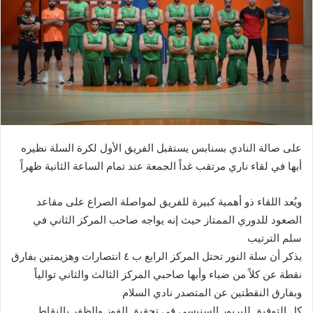
على صالة النادي بسنابس يستقبل الفريق الأول لكرة السلة نظيره
أبها في لقاء ناري مرتقب غداً الجمعة عند تمام الساعة الثانية ظهراً
ويُعد اللقاء ذو أهمية كبيرة للفريق لمواصلة الصراع على مقاعد
الصعود للدوري الممتاز حيث إنه يواجه صاحب المركز الثاني في
سلم الترتيب
يذكر أن سلة النور تحتل المركز الرابع ب ٤ انتصارات وهزيمتين بفارق
نقطة عن كلاً من ضباء وأبها صاحبي المركز الثالث والثاني توالياً
وبفارق النقطتين عن المتصدر نادي السلام
كل التوفيق لليريور السنبسي في تحقيق الفوز والظفر بالنقاط