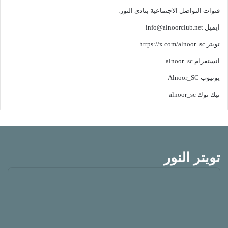
قنوات التواصل الاجتماعية بنادي النور:
ايميل
info@alnoorclub.net
تويتر
https://x.com/alnoor_sc
انستقرام
alnoor_sc
يوتيوب
Alnoor_SC
تيك توك
alnoor_sc
تويتر النور