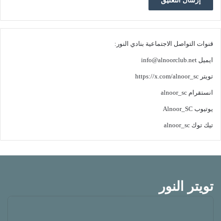
قنوات التواصل الاجتماعية بنادي النور:
ايميل
info@alnoorclub.net
تويتر
https://x.com/alnoor_sc
انستقرام
alnoor_sc
يوتيوب
Alnoor_SC
تيك توك
alnoor_sc
تويتر النور