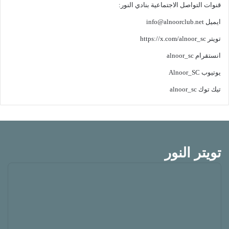
قنوات التواصل الاجتماعية بنادي النور:
ايميل
info@alnoorclub.net
تويتر
https://x.com/alnoor_sc
انستقرام
alnoor_sc
يوتيوب
Alnoor_SC
تيك توك
alnoor_sc
تويتر النور