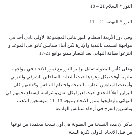
النور * السلام 21 – 18
النور * النهضة 21 – 11
وفي دور الأربعة اصطدم النور بثاني المجموعة الأولى نادي أحد في
مواجهة اتسمت بالندية والإثارة لكن أبناء سنابس كانوا في الموعد و
انتزعوا بطاقة النهائي بعد انتصار ممتع بواقع 21-17
وعلى كأس البطولة تقابل يرايير النور مع نمور الاتحاد في مواجهة
ملتهبة أوفت بكل وعودها حيث أشعلت الساحلين الشرقي والغربي
وأمتعت المتابعين لتقارب النتيجة واحتدام التنافس وكعادتهم كان
اليرايير أهلاً للتحدي حيث لعبوا بكل تفان وشراسة ليسطع نجمهم في
النهائي وليطيحوا بنمور الاتحاد بنتيجة 13 -11 متوشحين الذهب
وناشرين الفرح في أرجاء سنابس الوادعة
يذكر أن هذه النسخة من البطولة هي أول نسخة معتمدة من نوعها
من قبل الاتحاد الدولي لكرة السلة