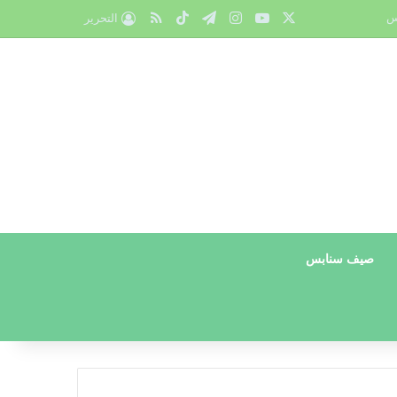
X
يوتيوب
انستقرام
تيلقرام
‫TikTok
ملخص الموقع RSS
س
التحرير
صيف سنابس