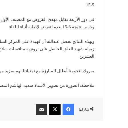
5-15
في دور الأربعة تقابل مهدي القروص مع المصنف الأول وا
وخسر بنتيجة 6-15 بعدما تعرض لإصابة أثناء اللقاء
وبهذه النتائج تحصل عبدالله آل فهيدة على المركز السا
زميله شهيد العلق الحاصل على برونزية منافسات سلاح 
العشرين
مبروك لنجومنا أبطال المبارزة مع تمنياتنا لهم بمزيد من
ملاحظة: الصورة من تصوير الأستاذ سعيد الهاشم المصو
فيسبوك
X
مشاركة عبر البريد
شاركها