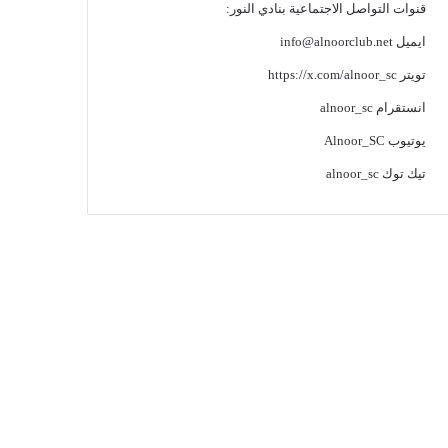
قنوات التواصل الاجتماعية بنادي النور:
ايميل
info@alnoorclub.net
تويتر
https://x.com/alnoor_sc
انستقرام
alnoor_sc
يوتيوب
Alnoor_SC
تيك توك
alnoor_sc