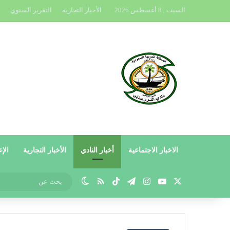
السبت , 8 أغسطس 2026
الأخبار التجارية
التقرير السنوي
الاخبار الاجتماعية
أخبار النادي
الأخبار التجارية
الإع
X
يوتيوب
انستقرام
تيلقرام
‫TikTok
ملخص الموقع RSS
الوضع المظلم