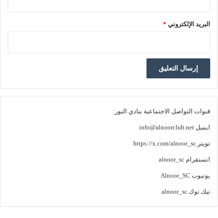
البريد الإلكتروني
*
قنوات التواصل الاجتماعية بنادي النور:
ايميل
info@alnoorclub.net
تويتر
https://x.com/alnoor_sc
انستقرام
alnoor_sc
يوتيوب
Alnoor_SC
تيك توك
alnoor_sc