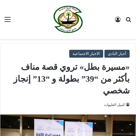
بحث عن
تسجيل الدخول
الق
أخبار النادي
الاخبار الاجتماعية
«مسيرة بطل» تروي قصة مناف
بأكثر من “39” بطولة و “13” إنجاز
شخصي
كميل العليوات