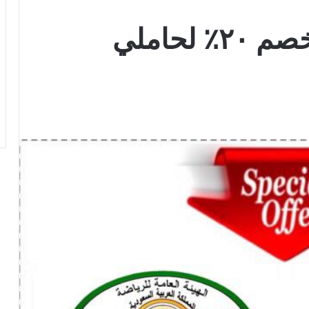
معهد الازدهار يقدم خصم ٢٠٪ لحاملي