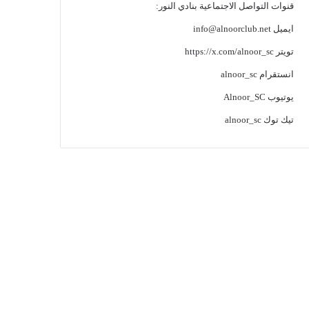
قنوات التواصل الاجتماعية بنادي النور:
ايميل
info@alnoorclub.net
تويتر
https://x.com/alnoor_sc
انستقرام
alnoor_sc
يوتيوب
Alnoor_SC
تيك توك
alnoor_sc