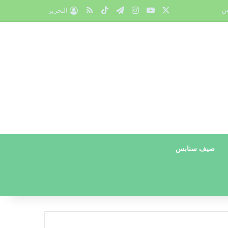
X
يوتيوب
انستقرام
تيلقرام
‫TikTok
ملخص الموقع RSS
س
التحرير
صيف سنابس