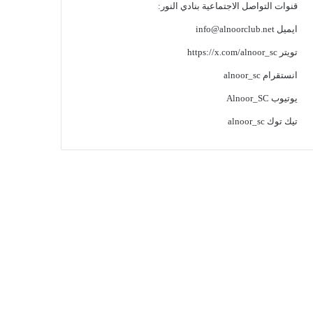
قنوات التواصل الاجتماعية بنادي النور:
ايميل
info@alnoorclub.net
تويتر
https://x.com/alnoor_sc
انستقرام
alnoor_sc
يوتيوب
Alnoor_SC
تيك توك
alnoor_sc