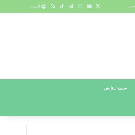
X
يوتيوب
انستقرام
تيلقرام
‫TikTok
ملخص الموقع RSS
بس
التحرير
صيف سنابس