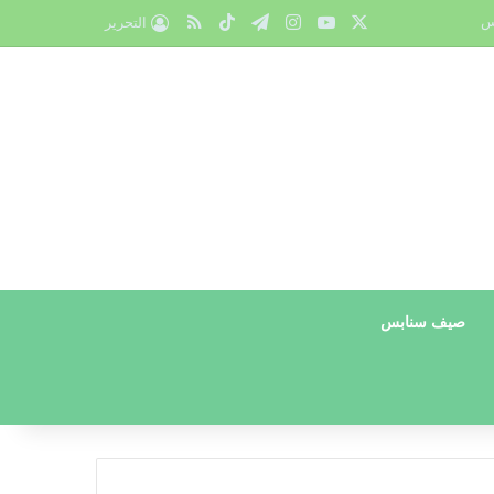
X
يوتيوب
انستقرام
تيلقرام
‫TikTok
ملخص الموقع RSS
س
التحرير
صيف سنابس