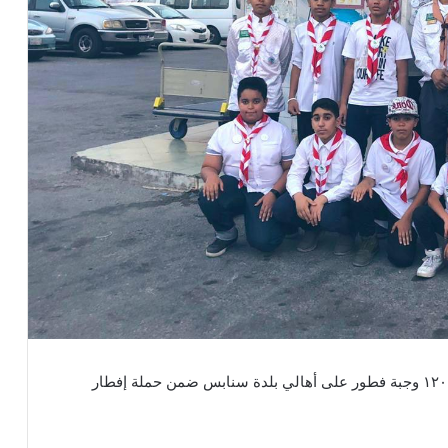
قامت كشافة رسل السلام بنادي النور بتوزيع أكثر من ١٢٠٠ وجبة فطور على أهالي بلدة سنابس ضمن حملة إفطار