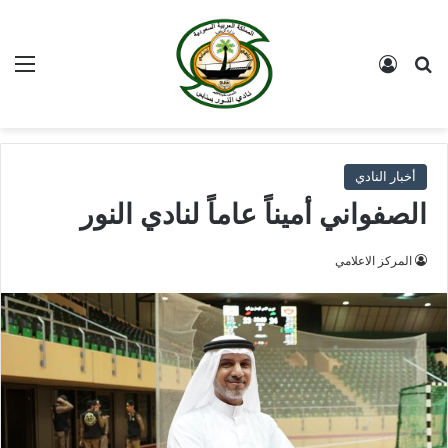
بحث عن
تسجيل الدخول
الق
أخبار النادي
الصفواني أميناً عاماً لنادي النور
المركز الاعلامي