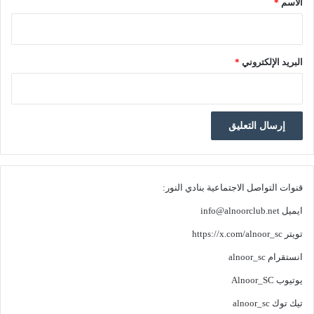
الاسم
*
البريد الإلكتروني
*
قنوات التواصل الاجتماعية بنادي النور:
ايميل
info@alnoorclub.net
تويتر
https://x.com/alnoor_sc
انستقرام
alnoor_sc
يوتيوب
Alnoor_SC
تيك توك
alnoor_sc