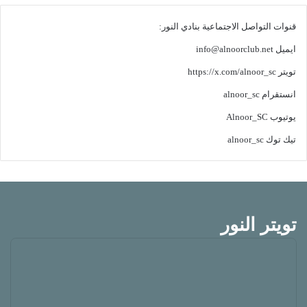
قنوات التواصل الاجتماعية بنادي النور:
ايميل
info@alnoorclub.net
تويتر
https://x.com/alnoor_sc
انستقرام
alnoor_sc
يوتيوب
Alnoor_SC
تيك توك
alnoor_sc
تويتر النور