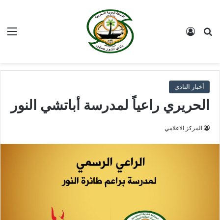
بحث عن
تسجيل الدخول
الق
أخبار النادي
الحريري راعياً لمدرسة أباتشي النور
المركز الاعلامي