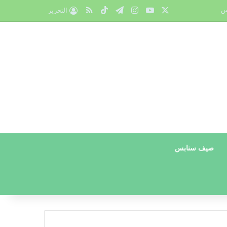
X
يوتيوب
انستقرام
تيلقرام
‫TikTok
ملخص الموقع RSS
س
التحرير
صيف سنابس