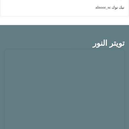
تيك توك
alnoor_sc
تويتر النور