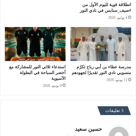
انطلاقة قوية لليوم الأول من
#صيف_سنابس في نادي النور
4 يوليو، 2026
مدرسة عطاء بن أبي رباح تكرّم
استدعاء ثلاثي النور للمشاركة مع
منسوبي نادي النور تقديرًا لجهودهم
أخضر السباحة في البطولة
الآسيوية
11 يونيو، 2026
9 يونيو، 2026
‫3 تعليقات
ي
حسين سعيد
:
ق