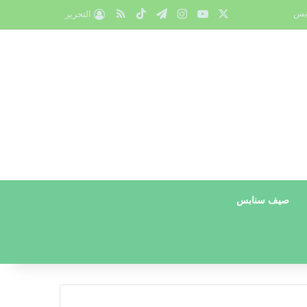
X
يوتيوب
انستقرام
تيلقرام
‫TikTok
ملخص الموقع RSS
بس
التحرير
صيف سنابس