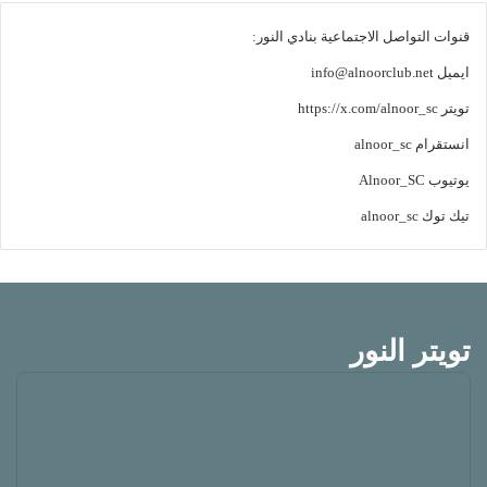
قنوات التواصل الاجتماعية بنادي النور:
ايميل
info@alnoorclub.net
تويتر
https://x.com/alnoor_sc
انستقرام
alnoor_sc
يوتيوب
Alnoor_SC
تيك توك
alnoor_sc
تويتر النور