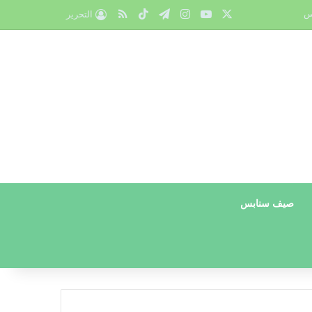
X
يوتيوب
انستقرام
تيلقرام
‫TikTok
ملخص الموقع RSS
س
التحرير
صيف سنابس